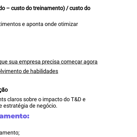
do – custo do treinamento) / custo do
estimentos e aponta onde otimizar
 que sua empresa precisa começar agora
lvimento de habilidades
ção
ts claros sobre o impacto do T&D e
e estratégia de negócio.
namento:
namento;