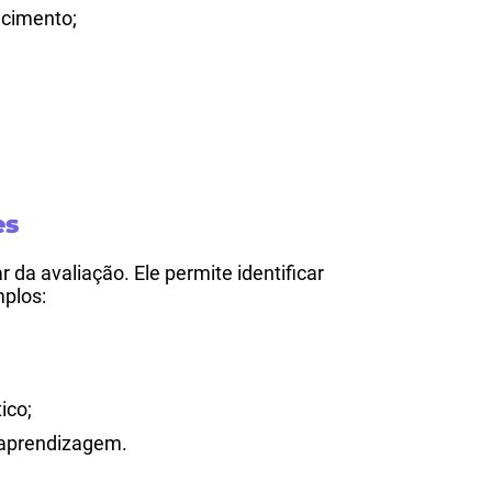
ecimento;
;
es
r da avaliação. Ele permite identificar
mplos:
ico;
 aprendizagem.