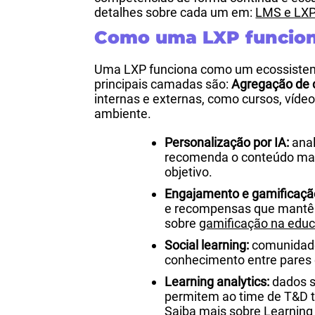
detalhes sobre cada um em:
LMS e LXP
Como uma LXP funcion
Uma LXP funciona como um ecossistem
principais camadas são:
Agregação de 
internas e externas, como cursos, víde
ambiente.
Personalização por IA:
anal
recomenda o conteúdo mai
objetivo.
Engajamento e gamificaçã
e recompensas que mantê
sobre
gamificação na educ
Social learning:
comunidade
conhecimento entre pares 
Learning analytics:
dados so
permitem ao time de T&D 
Saiba mais sobre
Learning