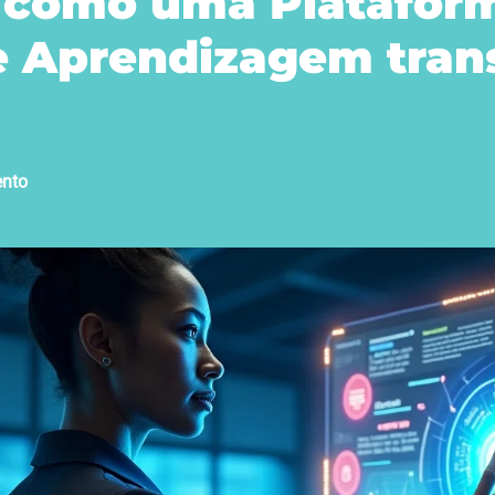
e como uma Platafor
e Aprendizagem tran
ento