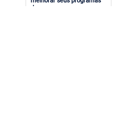
melhorar seus programas
de c...
23 julho, 2026
Trilha de Aprendizagem: o
que é, como criar e por que
personalização faz ...
23 julho, 2026