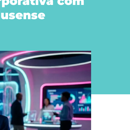
rporativa com
dusense