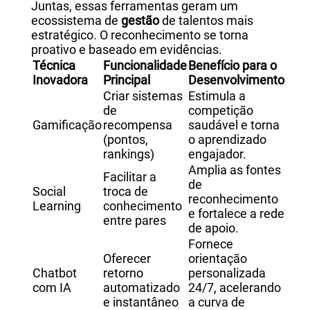
Juntas, essas ferramentas geram um
ecossistema de
gestão
de talentos mais
estratégico. O reconhecimento se torna
proativo e baseado em evidências.
Técnica
Funcionalidade
Benefício para o
Inovadora
Principal
Desenvolvimento
Criar sistemas
Estimula a
de
competição
Gamificação
recompensa
saudável e torna
(pontos,
o aprendizado
rankings)
engajador.
Amplia as fontes
Facilitar a
de
Social
troca de
reconhecimento
Learning
conhecimento
e fortalece a rede
entre pares
de apoio.
Fornece
Oferecer
orientação
Chatbot
retorno
personalizada
com IA
automatizado
24/7, acelerando
e instantâneo
a curva de