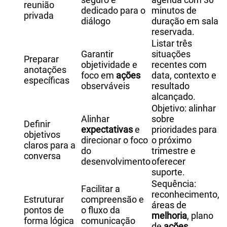
reunião
dedicado para o
minutos de
privada
diálogo
duração em sala
reservada.
Listar três
Garantir
situações
Preparar
objetividade e
recentes com
anotações
foco em
ações
data, contexto e
específicas
observáveis
resultado
alcançado.
Objetivo: alinhar
Alinhar
sobre
Definir
expectativas
e
prioridades para
objetivos
direcionar o foco
o próximo
claros para a
do
trimestre e
conversa
desenvolvimento
oferecer
suporte.
Sequência:
Facilitar a
reconhecimento,
Estruturar
compreensão e
áreas de
pontos de
o fluxo da
melhoria
, plano
forma lógica
comunicação
de
ações