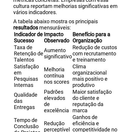
cultura reportam melhorias significativas em
vários indicadores.
A tabela abaixo mostra os principais
resultados
mensuráveis:
Indicador de
Impacto
Benefício para a
Sucesso
Observado
Organização
Taxa de
Redução de custos
Aumento
Retenção de
com recrutamento
significativo
Talentos
e treinamento
Satisfação
Clima
Melhoria
em
organizacional
contínua
Pesquisas
mais positivo e
nos scores
Internas
produtivo
Padrões
Maior satisfação
Qualidade
elevados
do cliente e
das
de
reputação da
Entregas
excelência
marca
Ganhos de
Tempo de
Redução
eficiência e
Conclusão
perceptível
competitividade no