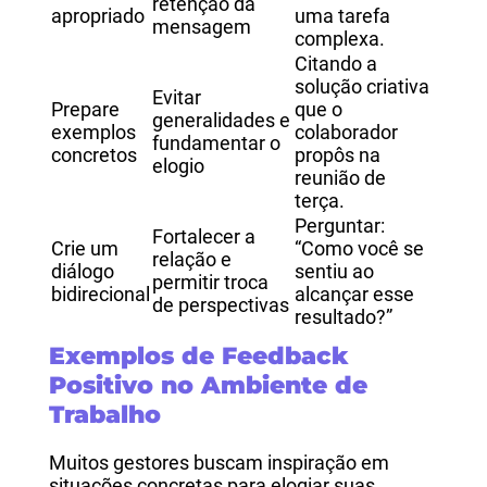
retenção da
apropriado
uma tarefa
mensagem
complexa.
Citando a
solução criativa
Evitar
Prepare
que o
generalidades e
exemplos
colaborador
fundamentar o
concretos
propôs na
elogio
reunião de
terça.
Perguntar:
Fortalecer a
Crie um
“Como você se
relação e
diálogo
sentiu ao
permitir troca
bidirecional
alcançar esse
de perspectivas
resultado?”
Exemplos de Feedback
Positivo no Ambiente de
Trabalho
Muitos gestores buscam inspiração em
situações concretas para elogiar suas