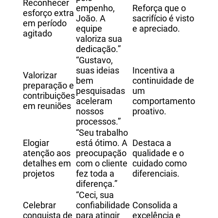
Reconhecer
empenho,
Reforça que o
esforço extra
João. A
sacrifício é visto
em período
equipe
e apreciado.
agitado
valoriza sua
dedicação.”
“Gustavo,
suas ideias
Incentiva a
Valorizar
bem
continuidade de
preparação e
pesquisadas
um
contribuições
aceleram
comportamento
em reuniões
nossos
proativo.
processos.”
“Seu trabalho
Elogiar
está ótimo. A
Destaca a
atenção aos
preocupação
qualidade e o
detalhes em
com o cliente
cuidado como
projetos
fez toda a
diferenciais.
diferença.”
“Ceci, sua
Celebrar
confiabilidade
Consolida a
conquista de
para atingir
excelência e