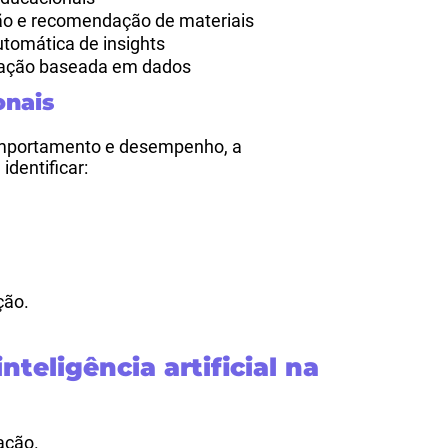
ão e recomendação de materiais
tomática de insights
zação baseada em dados
onais
omportamento e desempenho, a
 identificar:
;
ção.
nteligência artificial na
ação.