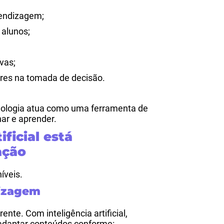
rendizagem;
 alunos;
vas;
ores na tomada de decisão.
cnologia atua como uma ferramenta de
ar e aprender.
ificial está
ação
íveis.
dizagem
te. Com inteligência artificial,
adaptar conteúdos conforme: