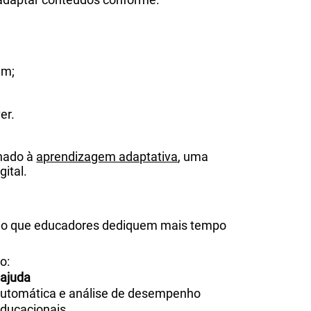
em;
er.
onado à
aprendizagem adaptativa
, uma
gital.
tindo que educadores dediquem mais tempo
o:
 ajuda
automática e análise de desempenho
educacionais