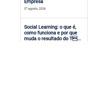
Empresa
07 agosto, 2026
Social Learning: o que é,
como funciona e por que
muda o resultado do T...
29 julho, 2026
Como Engajar Equipe:
estratégias práticas que
funcionam no dia a dia
corpo...
29 julho, 2026