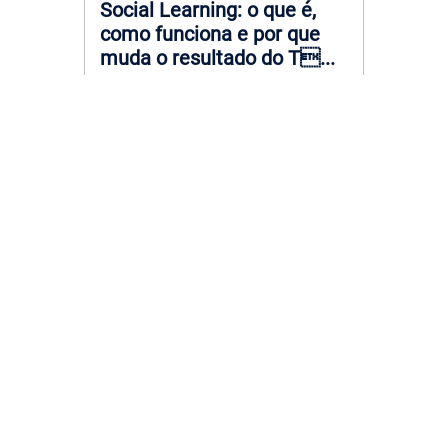
Social Learning: o que é,
como funciona e por que
muda o resultado do T...
29 julho, 2026
Como Engajar Equipe:
estratégias práticas que
funcionam no dia a dia
corpo...
29 julho, 2026