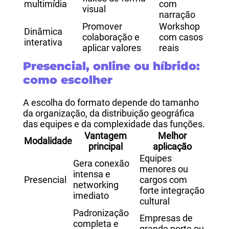
multimídia
com
visual
narração
Promover
Workshop
Dinâmica
colaboração e
com casos
interativa
aplicar valores
reais
Presencial, online ou híbrido:
como escolher
A escolha do formato depende do tamanho
da organização, da distribuição geográfica
das equipes e da complexidade das funções.
Vantagem
Melhor
Modalidade
principal
aplicação
Equipes
Gera conexão
menores ou
intensa e
Presencial
cargos com
networking
forte integração
imediato
cultural
Padronização
Empresas de
completa e
grande porte ou