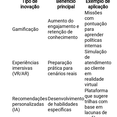
Tipo de
Benefício
Exemplo de
inovação
principal
aplicação
Missões
com
Aumento do
pontuação
engajamento e
Gamificação
para
retenção de
aprender
conhecimento
políticas
internas
Simulação
de
Experiências
Preparação
atendimento
imersivas
prática para
ao cliente
(VR/AR)
cenários reais
em
realidade
virtual
Plataforma
que sugere
Recomendações
Desenvolvimento
trilhas com
personalizadas
de habilidades
base em
(IA)
específicas
lacunas de