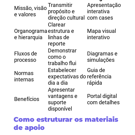
Transmitir
Apresentação
Missão, visão
propósito e
interativa
e valores
direção cultural
com cases
Clarear
Organograma
estrutura e
Mapa visual
e hierarquia
linhas de
interativo
reporte
Demonstrar
Fluxos de
Diagramas e
como o
processo
simulações
trabalho flui
Estabelecer
Guia de
Normas
expectativas do
referência
internas
dia a dia
rápida
Apresentar
vantagens e
Portal digital
Benefícios
suporte
com detalhes
disponível
Como estruturar os materiais
de apoio